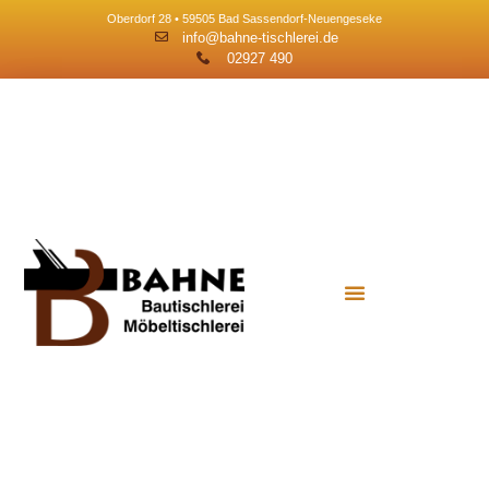
Oberdorf 28 • 59505 Bad Sassendorf-Neuengeseke
info@bahne-tischlerei.de
02927 490