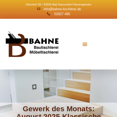
Oberdorf 28 • 59505 Bad Sassendorf-Neuengeseke
info@bahne-tischlerei.de
02927 490
Gewerk des Monats:
August 2025 Klassische