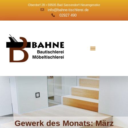
Oberdorf 28 • 59505 Bad Sassendorf-Neuengeseke
info@bahne-tischlerei.de
02927 490
Gewerk des Monats: März